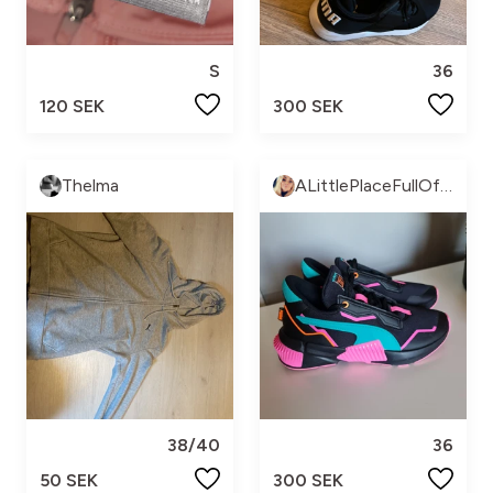
S
36
120 SEK
300 SEK
Thelma
ALittlePlaceFullOfSparkles
38/40
36
50 SEK
300 SEK