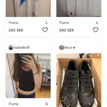
Puma
L
Puma
L
250 SEK
550 SEK
Isabelle🌸
Alice☀️
Puma
S