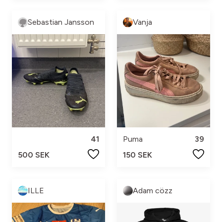
Sebastian Jansson
Vanja
41
Puma
39
500 SEK
150 SEK
ILLE
Adam cözz