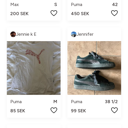
Max
S
Puma
42
200 SEK
450 SEK
Jennie k E
Jennifer
Puma
M
Puma
38 1/2
85 SEK
99 SEK