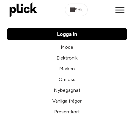
Sök
Logga in
Mode
Elektronik
Märken
Om oss
Nybegagnat
Vanliga frågor
Presentkort