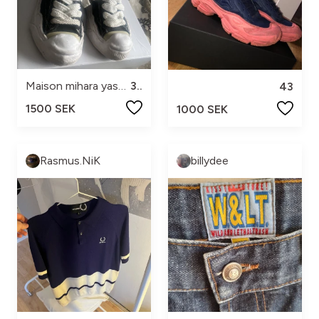
Maison mihara yasuhiro
38
43
1500 SEK
1000 SEK
Rasmus.NiK
billydee