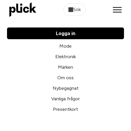
Sök
Logga in
Mode
Elektronik
Märken
Om oss
Nybegagnat
Vanliga frågor
Presentkort