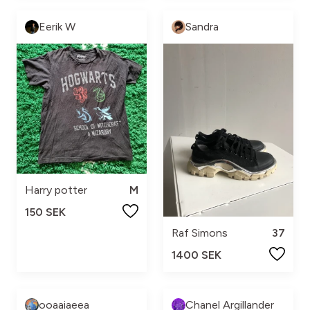
Eerik W
Sandra
Harry potter
M
150 SEK
Raf Simons
37
1400 SEK
ooaaiaeea
Chanel Argillander