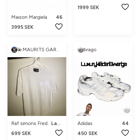
1999 SEK
Maison Margiela
46
3995 SEK
💫MAURITS GARDEROB💫
brago
Raf simons Fred Perry
Large
Adidas
44
699 SEK
450 SEK