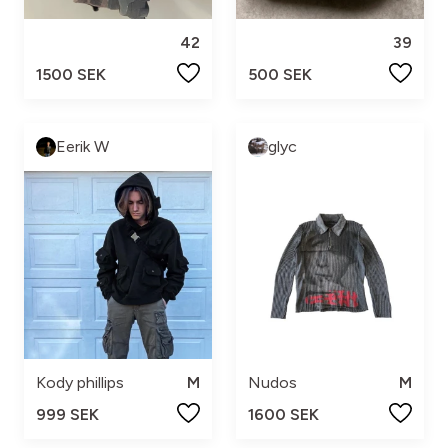
42
39
1500 SEK
500 SEK
Eerik W
glyc
Kody phillips
M
Nudos
M
999 SEK
1600 SEK