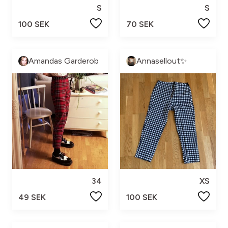
S
S
100 SEK
70 SEK
Amandas Garderob
Annasellout✨
34
XS
49 SEK
100 SEK