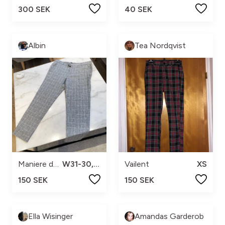
300 SEK
40 SEK
Albin
Tea Nordqvist
Maniere de Voir
W31-30, L30
Vailent
XS
150 SEK
150 SEK
Ella Wisinger
Amandas Garderob