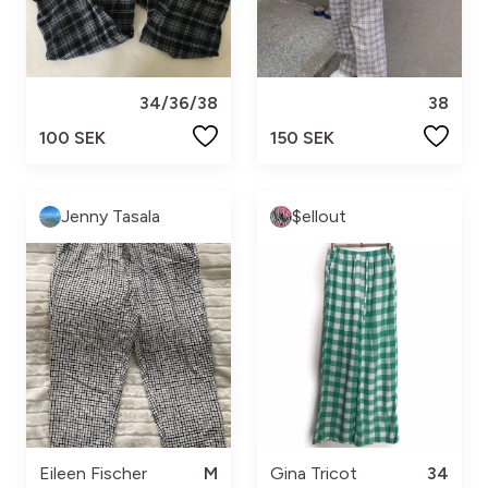
34/36/38
38
100 SEK
150 SEK
Jenny Tasala
$ellout
Eileen Fischer
M
Gina Tricot
34