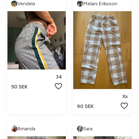
Vendela
Melani Eriksson
34
50 SEK
Xs
90 SEK
Amanda
Sara