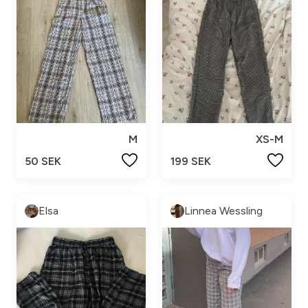
M
XS-M
50 SEK
199 SEK
Elsa
Linnea Wessling