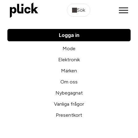
Sök
Logga in
Mode
Elektronik
Märken
Om oss
Nybegagnat
Vanliga frågor
Presentkort