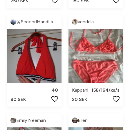
250 SEK
150 SEK
🌼SecondHandLand🌼
vendela
40
Kappahl
158/164/xs/s
80 SEK
20 SEK
Emily Neeman
Ellen