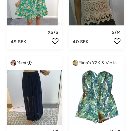
XS/S
S/M
49 SEK
40 SEK
Mimi 🦋
Elina’s Y2K & Vintage 💖