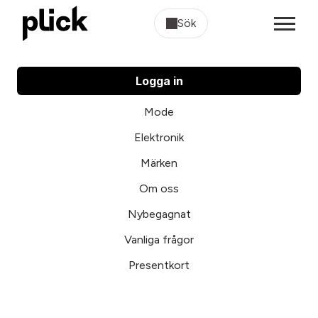
Sök
Logga in
Mode
Elektronik
Märken
Om oss
Nybegagnat
Vanliga frågor
Presentkort