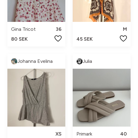
Gina Tricot
36
M
80 SEK
45 SEK
Johanna Evelina
Julia
XS
Primark
40