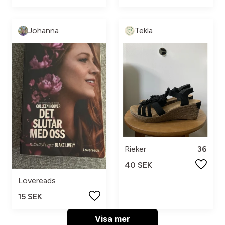
Johanna
Tekla
Rieker
36
40 SEK
Lovereads
15 SEK
Visa mer