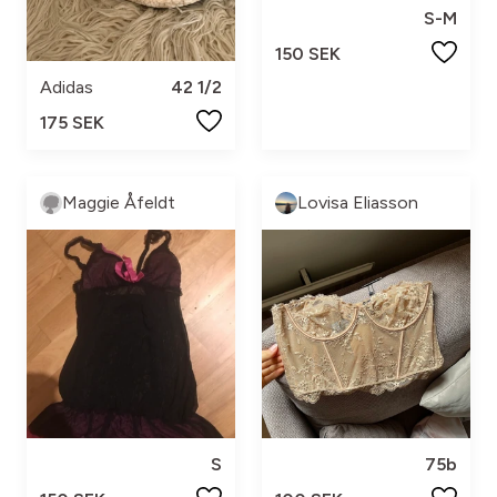
S-M
150 SEK
Adidas
42 1/2
175 SEK
Maggie Åfeldt
Lovisa Eliasson
75b
S