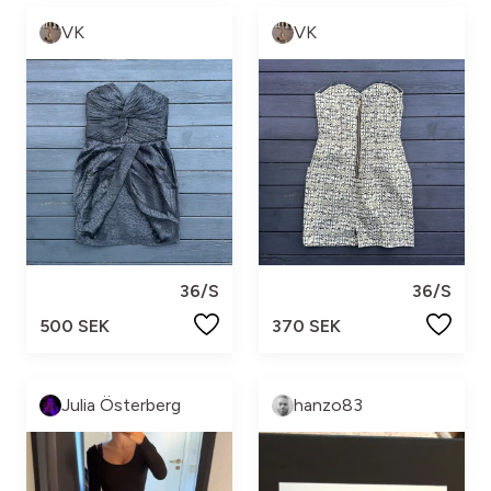
VK
VK
36/S
36/S
500 SEK
370 SEK
Julia Österberg
hanzo83