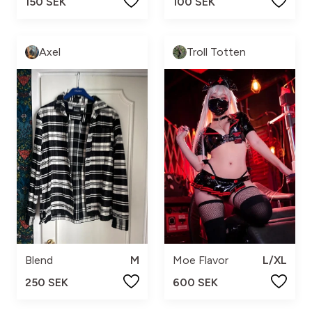
100 SEK
150 SEK
Axel
Troll Totten
Blend
M
Moe Flavor
L/XL
250 SEK
600 SEK