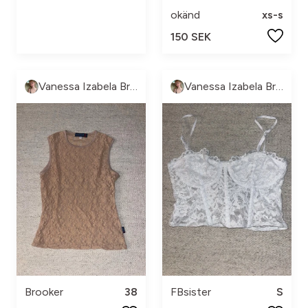
okänd
xs-s
150 SEK
Vanessa Izabela Brorson
Vanessa Izabela Brorson
Brooker
38
FBsister
S