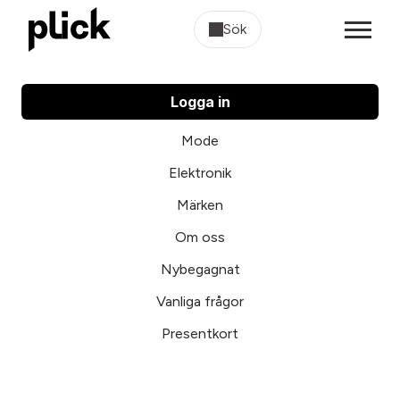
Sök
Logga in
Mode
Elektronik
Märken
Om oss
Nybegagnat
Vanliga frågor
Presentkort