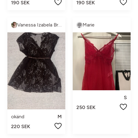
190 SEK
190 SEK
Vanessa Izabela Brorson
Marie
S
250 SEK
okänd
M
220 SEK