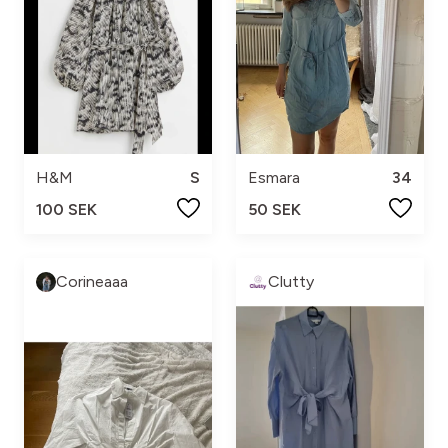
H&M
S
Esmara
34
100 SEK
50 SEK
Corineaaa
Clutty