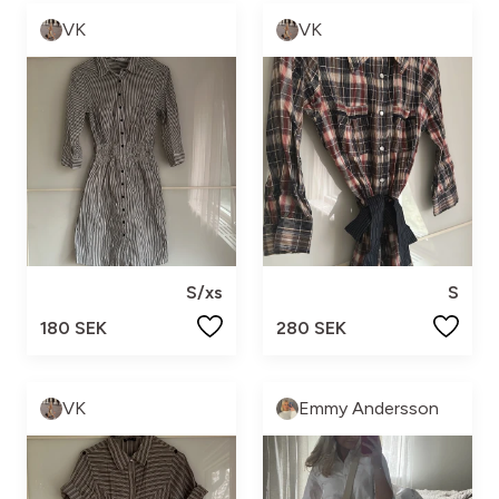
VK
VK
S/xs
S
180 SEK
280 SEK
VK
Emmy Andersson