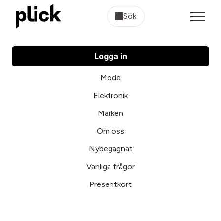
Sök
Logga in
Mode
Elektronik
Märken
Om oss
Nybegagnat
Vanliga frågor
Presentkort