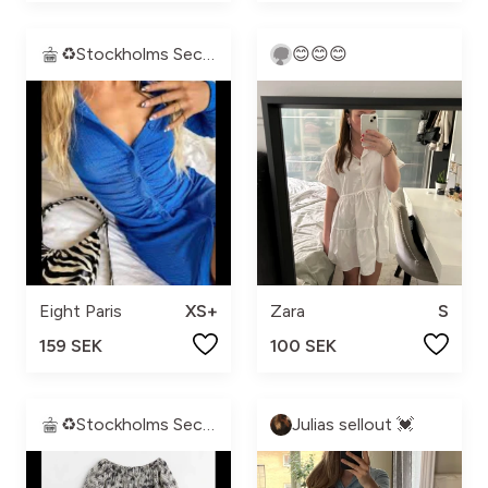
♻️Stockholms Second Hand♻️
😊😊😊
Eight Paris
XS+
Zara
S
159 SEK
100 SEK
♻️Stockholms Second Hand♻️
Julias sellout 💓