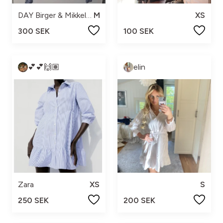
DAY Birger & Mikkelsen
M
XS
300 SEK
100 SEK
💕💕🙌🏽
elin
Zara
XS
S
250 SEK
200 SEK