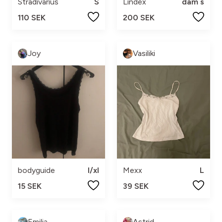
Stradivarius
S
Lindex
dam s
110 SEK
200 SEK
Joy
Vasiliki
bodyguide
l/xl
Mexx
L
15 SEK
39 SEK
Emilia
Astrid