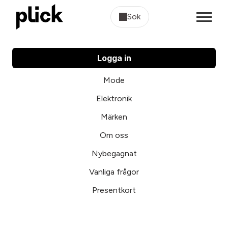
Sök
Logga in
Mode
Elektronik
Märken
Om oss
Nybegagnat
Vanliga frågor
Presentkort