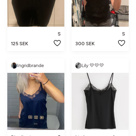
S
S
125 SEK
300 SEK
Ingridbrande
Lily 💛💛💛