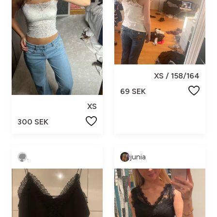
XS / 158/164
69 SEK
XS
300 SEK
.
junia