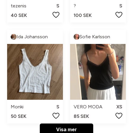
tezenis
S
?
S
40 SEK
100 SEK
Ida Johansson
Sofie Karlsson
Monki
S
VERO MODA
XS
50 SEK
85 SEK
Visa mer