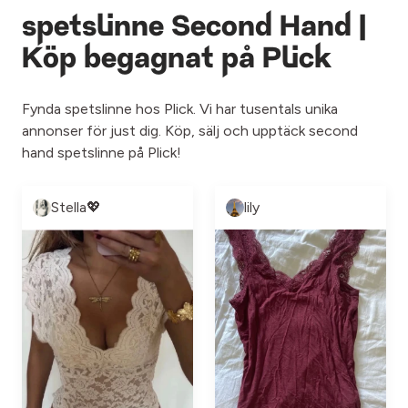
spetslinne Second Hand |
Köp begagnat på Plick
Fynda spetslinne hos Plick. Vi har tusentals unika
annonser för just dig. Köp, sälj och upptäck second
hand spetslinne på Plick!
Stella💖
lily