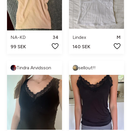
NA-KD
34
Lindex
M
99 SEK
140 SEK
Tindra Arvidsson
sellout!!