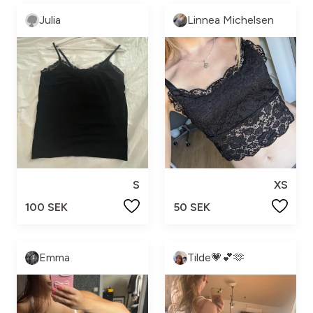
Julia
Linnea Michelsen
S
XS
100 SEK
50 SEK
Emma
Tilde💗💕🫶