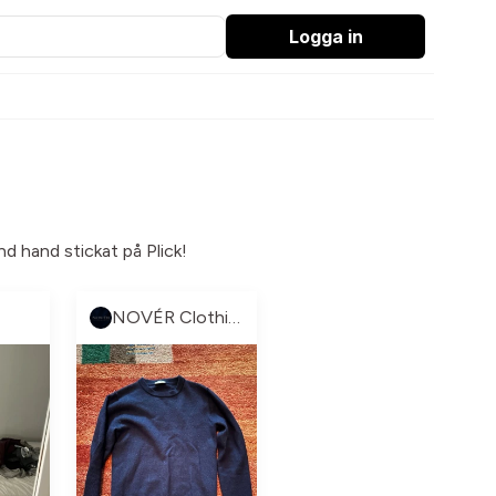
Logga in
nd hand stickat på Plick!
NOVÉR Clothing