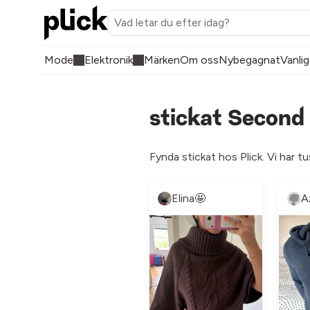
Mode
Elektronik
Märken
Om oss
Nybegagnat
Vanlig
stickat Second
Fynda stickat hos Plick. Vi har t
Elina🤩
A