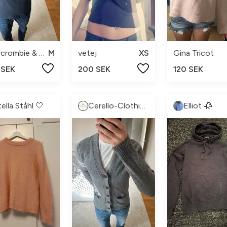
Abercrombie & Fitch
M
vetej
XS
Gina Tricot
 SEK
200 SEK
120 SEK
tella Ståhl 🤍
Cerello-Clothing
Elliot 🥀