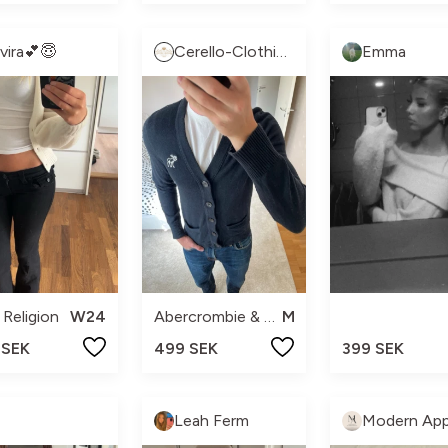
lvira💕😇
Cerello-Clothing
Emma
 Religion
W24
Abercrombie & Fitch
M
 SEK
499 SEK
399 SEK
Leah Ferm