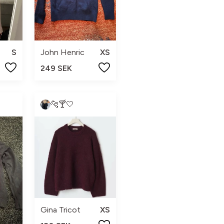
S
John Henric
XS
249 SEK
🐆🍸🤍
Gina Tricot
XS