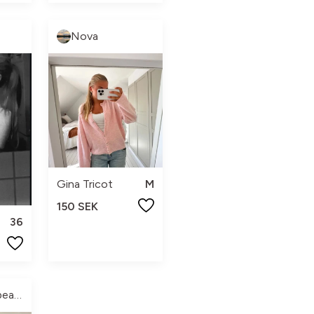
Nova
Gina Tricot
M
150 SEK
36
Modern Appearence