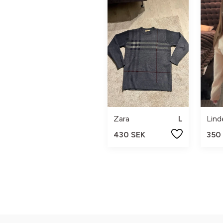
Zara
L
Lind
430 SEK
350