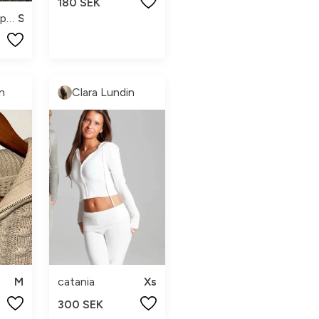
180 SEK
visual clothing project
S
n
Clara Lundin
M
catania
Xs
300 SEK