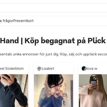
a frågor
Presentkort
 Hand | Köp begagnat på Plick
usentals unika annonser för just dig. Köp, sälj och upptäck seco
xel Söderblom
Lisabet
lova w