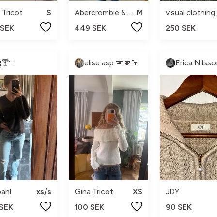
 Tricot
S
Abercrombie & Fitch
M
 SEK
449 SEK
250 SEK
🍸🤍
elise asp 🪽🪷🦩
Erica Nilsso
ahl
xs/s
Gina Tricot
XS
JDY
 SEK
100 SEK
90 SEK