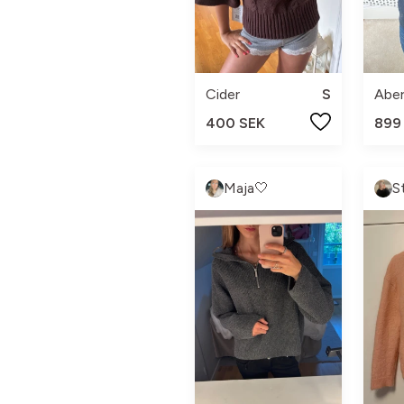
Cider
S
400 SEK
899
Maja🤍
S