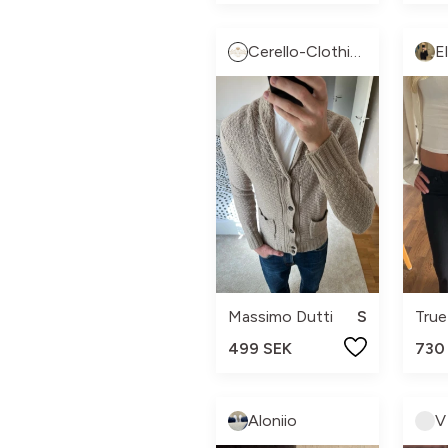
Cerello-Clothing
E
Massimo Dutti
S
True
499 SEK
730
Aloniio
V