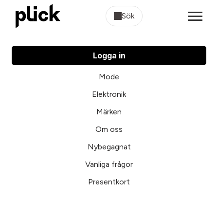
Sök
Logga in
Mode
Elektronik
Märken
Om oss
Nybegagnat
Vanliga frågor
Presentkort