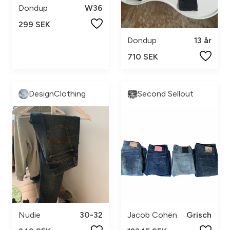
Dondup
W36
299 SEK
Dondup
13 år
710 SEK
DesignClothing
Second Sellout
Nudie
30-32
Jacob Cohën
Grisch