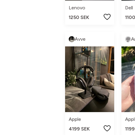
Lenovo
Dell
1250 SEK
110
Avve
A
Apple
Appl
4199 SEK
1199