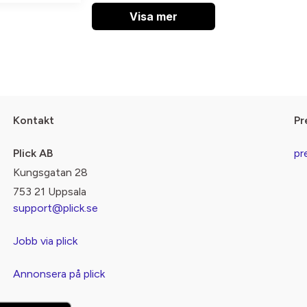
Visa mer
Kontakt
Pr
Plick AB
pr
Kungsgatan 28
753 21 Uppsala
support@plick.se
Jobb via plick
Annonsera på plick