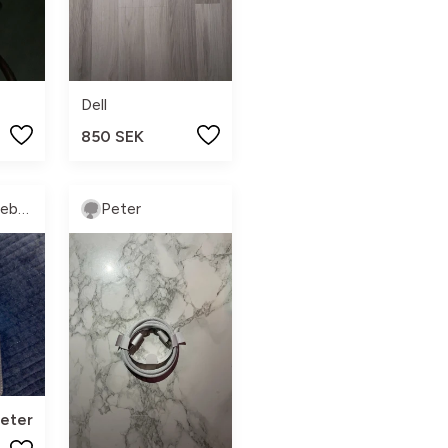
Dell
850 SEK
Morgonigoteborg
Peter
eter