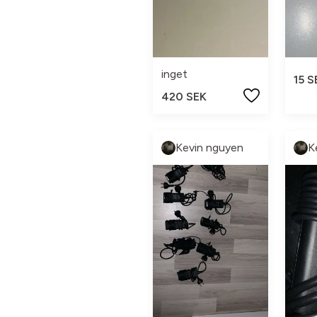
inget
15 S
420 SEK
Kevin nguyen
K