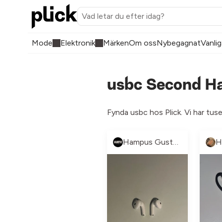
Mode
Elektronik
Märken
Om oss
Nybegagnat
Vanlig
usbc Second Ha
Fynda usbc hos Plick. Vi har tus
Hampus Gustavsson
H