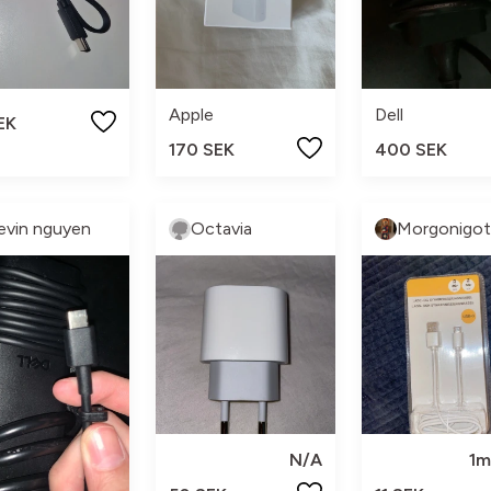
Apple
Dell
EK
170 SEK
400 SEK
evin nguyen
Octavia
N/A
1m