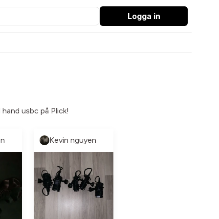
Logga in
 hand usbc på Plick!
en
Kevin nguyen