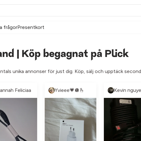
a frågor
Presentkort
nd | Köp begagnat på Plick
entals unika annonser för just dig. Köp, sälj och upptäck second
annah Feliciaa
Yvieee💗🪩🫰
Kevin nguy