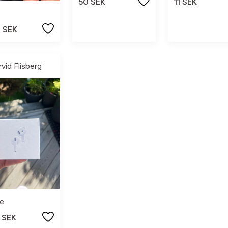
50 SEK
11 SEK
0 SEK
rvid Flisberg
e
 SEK