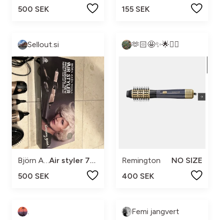
500 SEK
155 SEK
Sellout.si
🫶🏻🤩✨🌟❤️‍🔥
Björn Axén
Air styler 700 w
Remington
NO SIZE
500 SEK
400 SEK
.
Femi jangvert