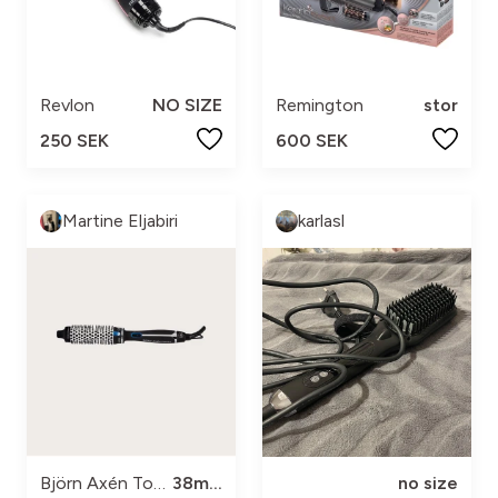
Revlon
NO SIZE
Remington
stor
250 SEK
600 SEK
Martine Eljabiri
karlasl
Björn Axén Tools
38mm
no size