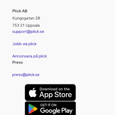
Plick AB
Kungsgatan 28
753 21 Uppsala
support@plick.se
Jobb via plick
Annonsera på plick
Press
press@plick.se