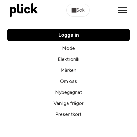
Sök
Logga in
Mode
Elektronik
Märken
Om oss
Nybegagnat
Vanliga frågor
Presentkort