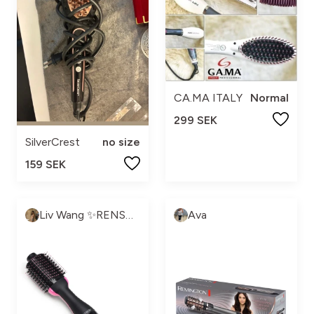
CA.MA ITALY
Normal
299 SEK
SilverCrest
no size
159 SEK
Liv Wang ✨RENSNING PÅGÅR✨
Ava