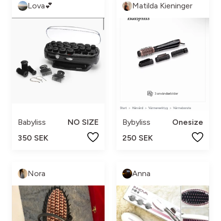
Lova💕
Matilda Kieninger
Babyliss
NO SIZE
Bybyliss
Onesize
350 SEK
250 SEK
Nora
Anna