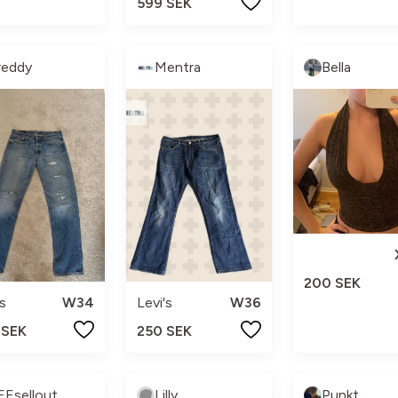
599 SEK
reddy
Mentra
Bella
200 SEK
's
W34
Levi's
W36
 SEK
250 SEK
EEsellout
Lilly
Punkt