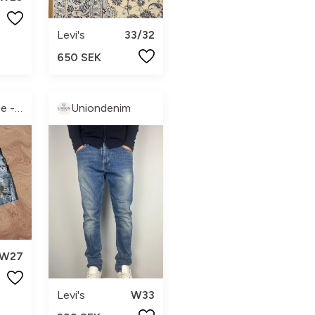
Levi's
33/32
650 SEK
Y2K - vintage - & more
Uniondenim
W27
Levi's
W33