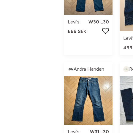
Levi's
W30 L30
689 SEK
Levi
499
Andra Handen
R
Levi's
W31 L30