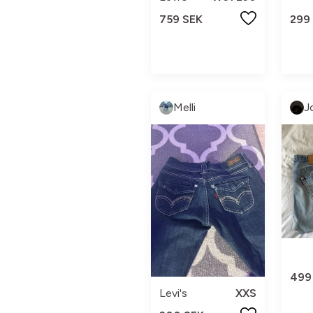
759 SEK
299
Melli
J
499
Levi's
XXS