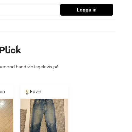
Logga in
Plick
k second hand vintagelevis på
en
Edvin