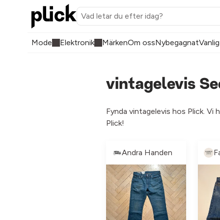
Mode
Elektronik
Märken
Om oss
Nybegagnat
Vanlig
vintagelevis S
Fynda vintagelevis hos Plick. Vi 
Plick!
Andra Handen
F