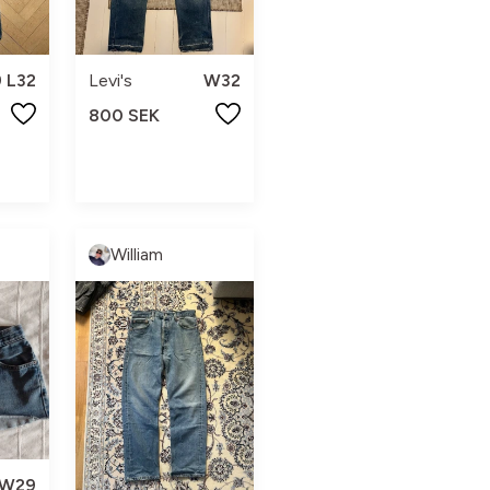
 L32
Levi's
W32
800 SEK
William
W29