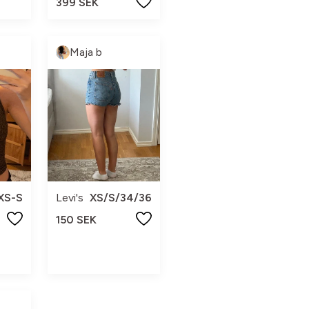
399 SEK
Maja b
XS-S
Levi's
XS/S/34/36
150 SEK