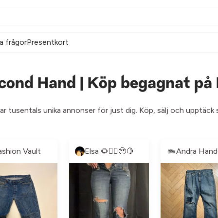
a frågor
Presentkort
econd Hand | Köp begagnat på 
har tusentals unika annonser för just dig. Köp, sälj och upptäc
ashion Vault
Elsa 🌻❤️‍🔥🥹🍋
Andra Hand