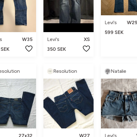
Levi's
W29
599 SEK
's
W35
Levi's
XS
 SEK
350 SEK
esolution
Resolution
Natalie
27x32
W27
Levi's