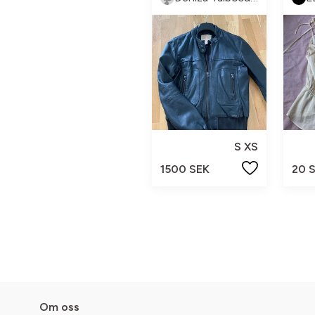
S XS
1500 SEK
20 
Om oss