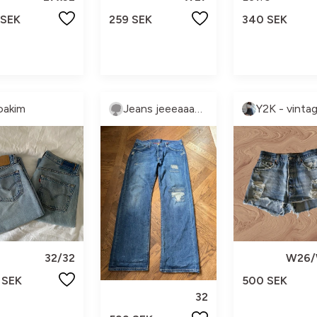
 SEK
259 SEK
340 SEK
oakim
Jeans jeeeaaaans
32/32
W26/
 SEK
500 SEK
32