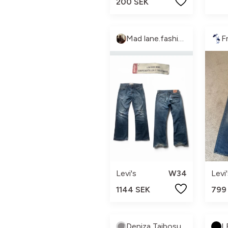
200 SEK
Mad lane.fashion
F
Levi's
W34
Levi
1144 SEK
799
Deniza Taibosunova
L