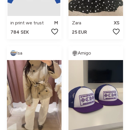
in print we trust
M
Zara
XS
784 SEK
25 EUR
Isa
Amigo