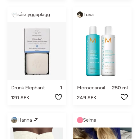
såsnyggaplagg
Tuva
Drunk Elephant
1
Moroccanoil
250 ml
120 SEK
249 SEK
Hanna 💕
Selma