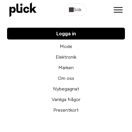
Sök
Logga in
Mode
Elektronik
Märken
Om oss
Nybegagnat
Vanliga frågor
Presentkort