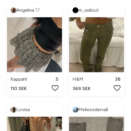
Angelina 🤍
m_sellout
Kappahl
S
H&M
38
110 SEK
369 SEK
Lovisa
Meliesodervall