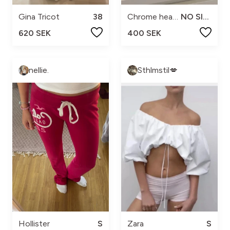
Gina Tricot
38
Chrome hearts
NO SIZE
620 SEK
400 SEK
nellie.
Sthlmstil💋
Hollister
S
Zara
S