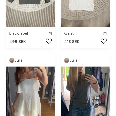
black label
M
Gant
M
499 SEK
413 SEK
Julia
Julia