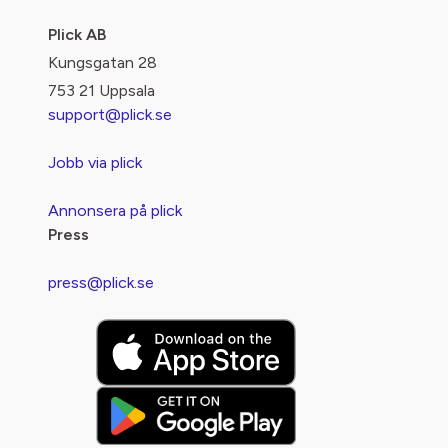
Plick AB
Kungsgatan 28
753 21 Uppsala
support@plick.se
Jobb via plick
Annonsera på plick
Press
press@plick.se