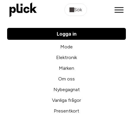
Sök
Logga in
Mode
Elektronik
Märken
Om oss
Nybegagnat
Vanliga frågor
Presentkort