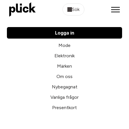
Sök
Logga in
Mode
Elektronik
Märken
Om oss
Nybegagnat
Vanliga frågor
Presentkort