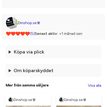
Dinshop.se🧣
(5)
Senast aktiv:
+1 månad sen
Köpa via plick
Om köparskyddet
Visa alla
Mer från samma säljare
Dinshop.se🧣
Dinshop.se🧣