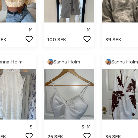
M
M
SEK
100 SEK
39 SEK
anna Holm
Sanna Holm
Sanna Holm
S
S-M
SEK
25 SEK
35 SEK