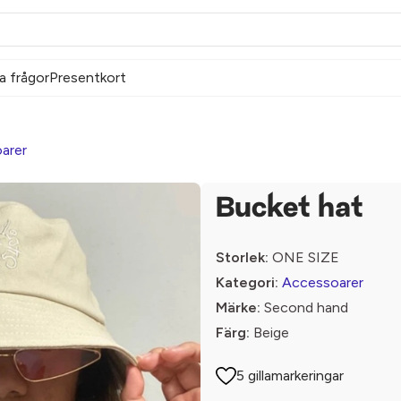
a frågor
Presentkort
arer
Bucket hat
Storlek:
ONE SIZE
Kategori:
Accessoarer
Märke:
Second hand
Färg:
Beige
5 gillamarkeringar