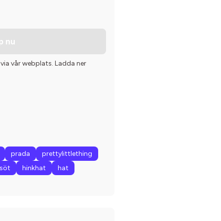
p nu
 via vår webplats. Ladda ner
prada
prettylittlething
söt
hinkhat
hat