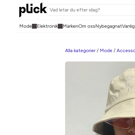
Mode
Elektronik
Märken
Om oss
Nybegagnat
Vanlig
Alla kategorier
/
Mode
/
Accesso