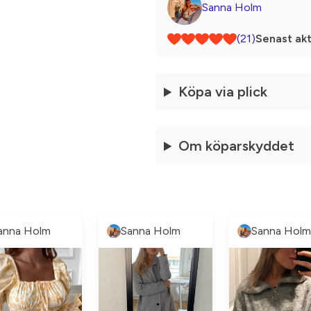
Sanna Holm
(21)
Senast akt
Köpa via plick
Om köparskyddet
anna Holm
Sanna Holm
Sanna Holm