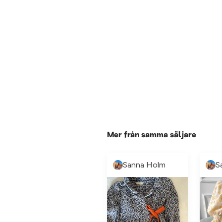
Mer från samma säljare
Sanna Holm
S