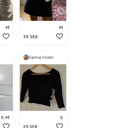
M
M
39 SEK
Sanna Holm
S-M
S
25 SEK