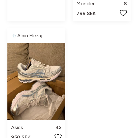
Moncler
S
799 SEK
Albin Elezaj
Asics
42
950 SEK