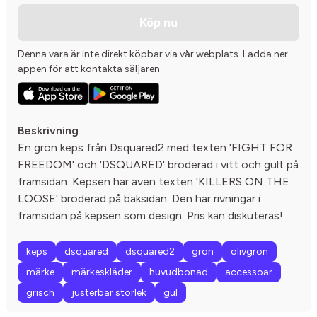
Köp nu
Denna vara är inte direkt köpbar via vår webplats. Ladda ner
appen för att kontakta säljaren
Beskrivning
En grön keps från Dsquared2 med texten 'FIGHT FOR
FREEDOM' och 'DSQUARED' broderad i vitt och gult på
framsidan. Kepsen har även texten 'KILLERS ON THE
LOOSE' broderad på baksidan. Den har rivningar i
framsidan på kepsen som design. Pris kan diskuteras!
keps
dsquared
dsquared2
grön
olivgrön
märke
märkeskläder
huvudbonad
accessoar
grisch
justerbar storlek
gul