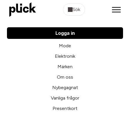
Sök
Logga in
Mode
Elektronik
Märken
Om oss
Nybegagnat
Vanliga frågor
Presentkort