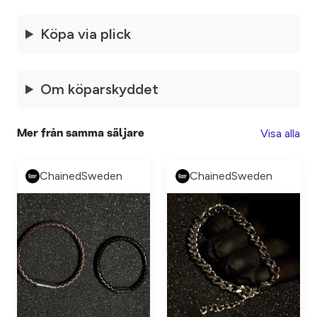
Köpa via plick
Om köparskyddet
Visa alla
Mer från samma säljare
ChainedSweden
ChainedSweden