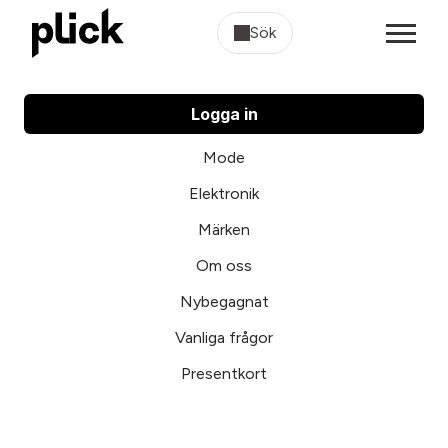
Sök
Logga in
Mode
Elektronik
Märken
Om oss
Nybegagnat
Vanliga frågor
Presentkort