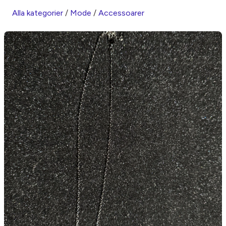
Alla kategorier
/
Mode
/
Accessoarer