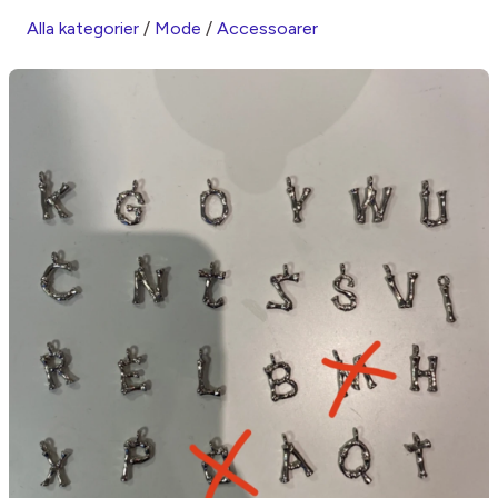
Alla kategorier
/
Mode
/
Accessoarer