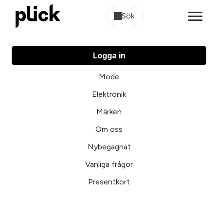
Sök
Logga in
Mode
Elektronik
Märken
Om oss
Nybegagnat
Vanliga frågor
Presentkort