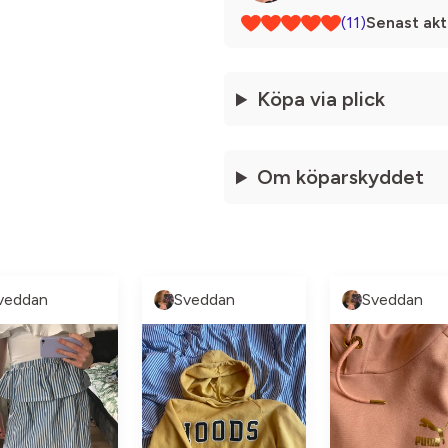
(11)
Senast akt
Köpa via plick
Om köparskyddet
veddan
Sveddan
Sveddan