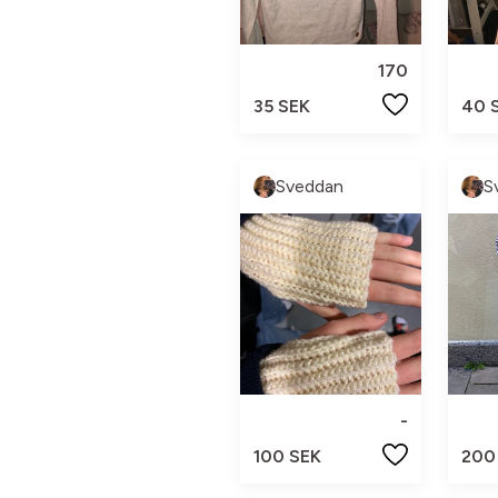
170
35 SEK
40 
Sveddan
S
-
100 SEK
200