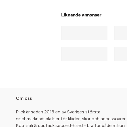
Liknande annonser
Om oss
Plick är sedan 2013 en av Sveriges största
nischmarknadsplatser för kläder, skor och accessoarer.
Köp, sälj & upptäck second-hand - bra för både miljön