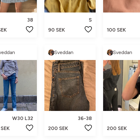
38
S
SEK
90 SEK
100 SEK
veddan
Sveddan
Sveddan
W30 L32
36-38
 SEK
200 SEK
200 SEK