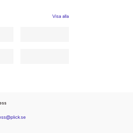
Visa alla
ess
ess@plick.se