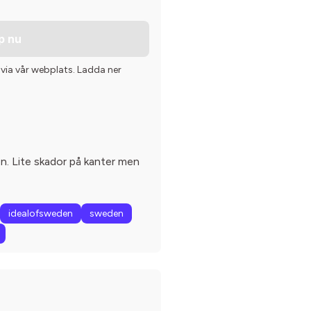
p nu
 via vår webplats. Ladda ner
en. Lite skador på kanter men
idealofsweden
sweden