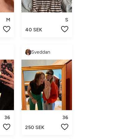
M
S
40 SEK
Sveddan
36
36
250 SEK