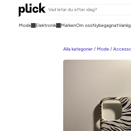
Mode
Elektronik
Märken
Om oss
Nybegagnat
Vanlig
Alla kategorier
/
Mode
/
Accesso