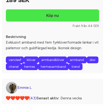
189 SEK
Frakt från 44 SEK
Beskrivning
Exklusivt armband med fem fyrklöverformade länkar i vit
pärlemor och guldfärgad kedja. Ikonisk design.
vancleef
klöver
armbandklöver
armband
dior
chanel
hermes
hermesarmband
trend
Emmie.L
(43)
Senast aktiv:
Denna vecka