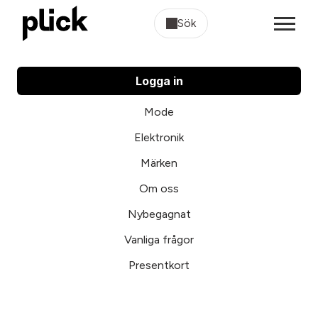
Sök
Logga in
Mode
Elektronik
Märken
Om oss
Nybegagnat
Vanliga frågor
Presentkort