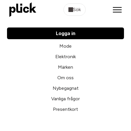
Sök
Logga in
Mode
Elektronik
Märken
Om oss
Nybegagnat
Vanliga frågor
Presentkort