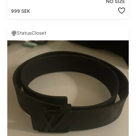
NO SIZE
999 SEK
StatusCloset