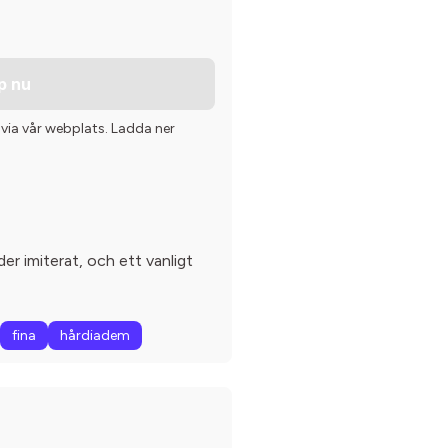
p nu
 via vår webplats. Ladda ner
der imiterat, och ett vanligt
fina
hårdiadem