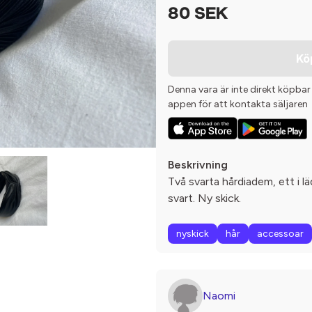
80 SEK
Kö
Denna vara är inte direkt köpbar
appen för att kontakta säljaren
Beskrivning
Två svarta hårdiadem, ett i lä
svart. Ny skick.
nyskick
hår
accessoar
Naomi