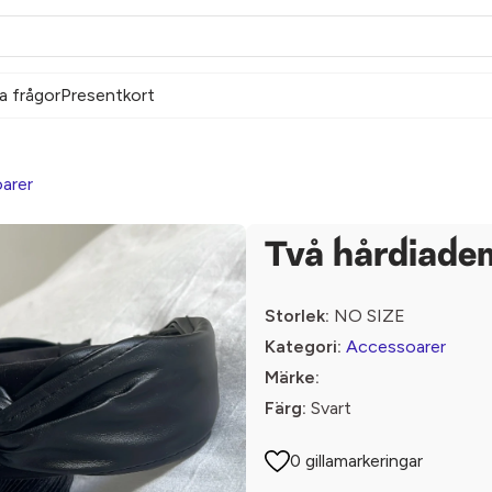
a frågor
Presentkort
arer
Två hårdiade
Storlek:
NO SIZE
Kategori:
Accessoarer
Märke:
Färg:
Svart
0 gillamarkeringar