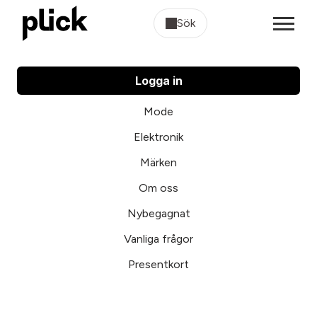
Sök
Logga in
Mode
Elektronik
Märken
Om oss
Nybegagnat
Vanliga frågor
Presentkort