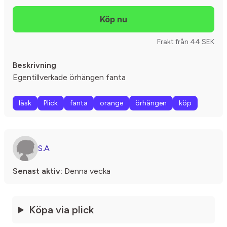
Frakt från 44 SEK
Beskrivning
Egentillverkade örhängen fanta
läsk
Plick
fanta
orange
örhängen
köp
S.A
Senast aktiv:
Denna vecka
Köpa via plick