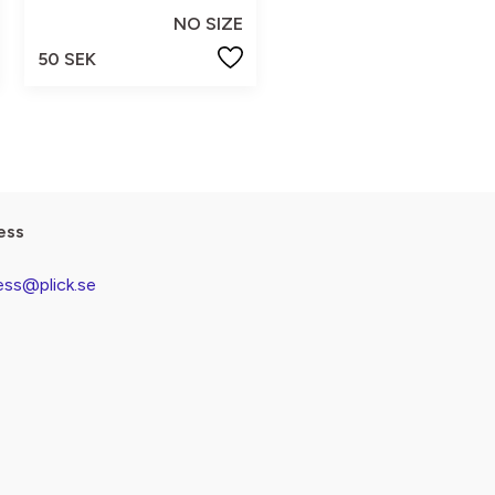
NO SIZE
50 SEK
ess
ess@plick.se