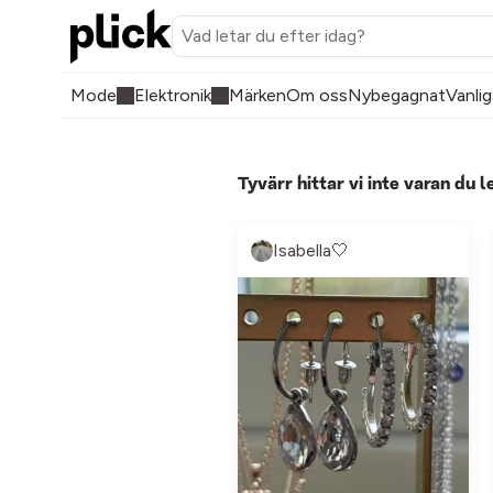
Mode
Elektronik
Märken
Om oss
Nybegagnat
Vanlig
Tyvärr hittar vi inte varan du l
Isabella🤍