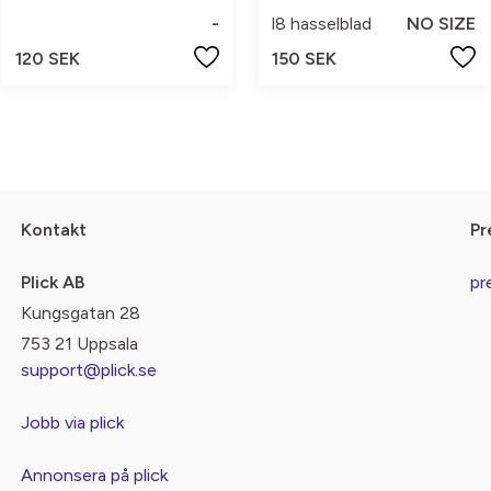
-
l8 hasselblad
NO SIZE
120 SEK
150 SEK
Kontakt
Pr
Plick AB
pr
Kungsgatan 28
753 21 Uppsala
support@plick.se
Jobb via plick
Annonsera på plick