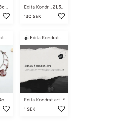
38cm+5
Edita Kondrat art
21,5cm
130 SEK
Edita Kondrat Art
Edita Kondrat Art
16cm+3
Edita Kondrat art
*
1 SEK