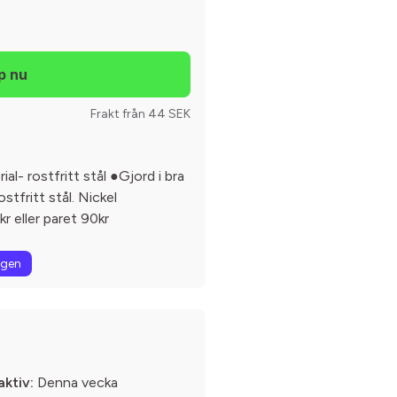
Frakt från 44 SEK
l- rostfritt stål ●Gjord i bra
stfritt stål. Nickel
 eller paret 90kr
ngen
aktiv:
Denna vecka