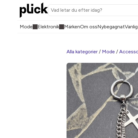
Mode
Elektronik
Märken
Om oss
Nybegagnat
Vanlig
Alla kategorier
/
Mode
/
Accesso