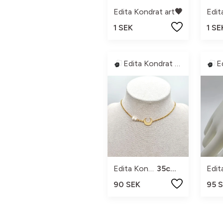
Edita Kondrat art
🖤
Edit
1 SEK
1 SE
Edita Kondrat Art
Edita Kondrat art
35cm+2,5
90 SEK
95 