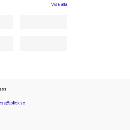
Visa alla
ess
ess@plick.se