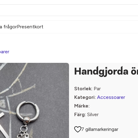
a frågor
Presentkort
arer
Handgjorda ö
Storlek:
Par
Kategori:
Accessoarer
Märke:
Färg:
Silver
7 gillamarkeringar