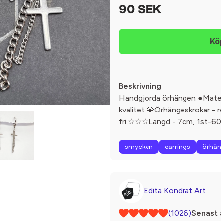
90 SEK
Beskrivning
Handgjorda örhängen ●Materia
kvalitet 💎Örhängeskrokar - ro
fri.☆☆☆Längd - 7cm, 1st-60kr
smycken
earrings
örhä
Edita Kondrat Art
(1026)
Senast 