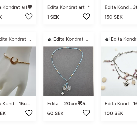
a Kondrat art
🖤
Edita Kondrat art
*
Edita Kondrat art
K
1 SEK
150 SEK
Edita Kondrat Art
Edita Kondrat Art
Edita Kondrat art
16cm+2
Edita Kondrat art
20cm🎁50%rabatt ingår
Edita Kondrat art
SEK
60 SEK
100 SEK