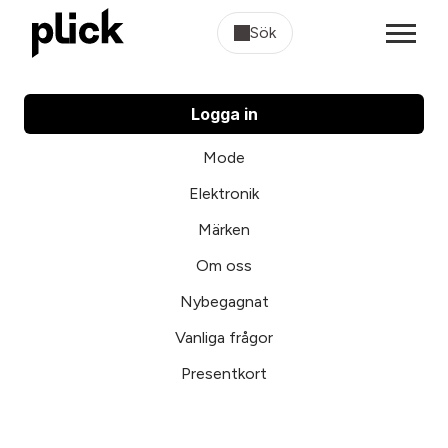
Sök
Logga in
Mode
Elektronik
Märken
Om oss
Nybegagnat
Vanliga frågor
Presentkort