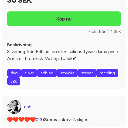
30 SEK
Frakt från 44 SEK
Beskrivning
Silverring från Edblad, en sten saknas tyvärr därav priset.
Annars i fint skick. Vet ej storlek💕
ring
silver
edblad
smycke
stenar
mcbling
y2k
Leah
(23)
Senast aktiv:
Nyligen