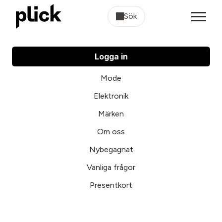
Sök
Logga in
Mode
Elektronik
Märken
Om oss
Nybegagnat
Vanliga frågor
Presentkort