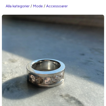
Alla kategorier
/
Mode
/
Accessoarer