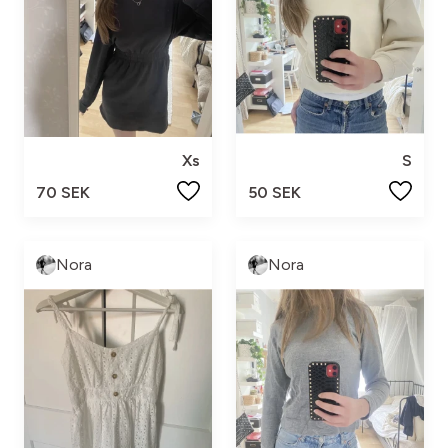
Xs
S
70 SEK
50 SEK
Nora
Nora