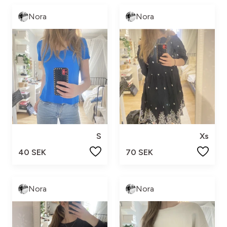
Nora
Nora
S
Xs
40 SEK
70 SEK
Nora
Nora