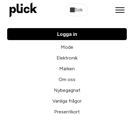
Sök
Logga in
Mode
Elektronik
Märken
Om oss
Nybegagnat
Vanliga frågor
Presentkort