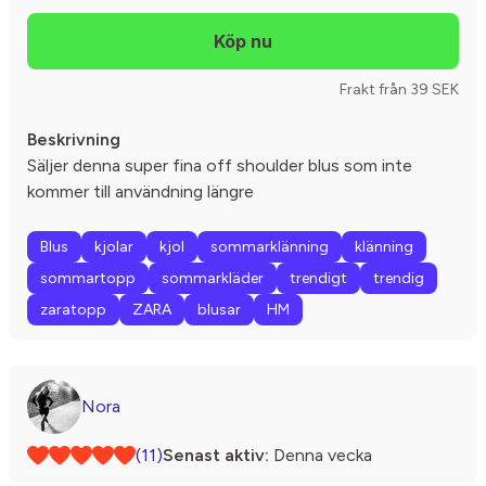
Frakt från 39 SEK
Beskrivning
Säljer denna super fina off shoulder blus som inte
kommer till användning längre
Blus
kjolar
kjol
sommarklänning
klänning
sommartopp
sommarkläder
trendigt
trendig
zaratopp
ZARA
blusar
HM
Nora
(11)
Senast aktiv:
Denna vecka