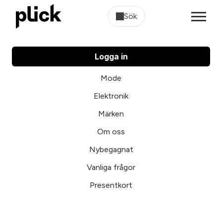
Sök
Logga in
Mode
Elektronik
Märken
Om oss
Nybegagnat
Vanliga frågor
Presentkort