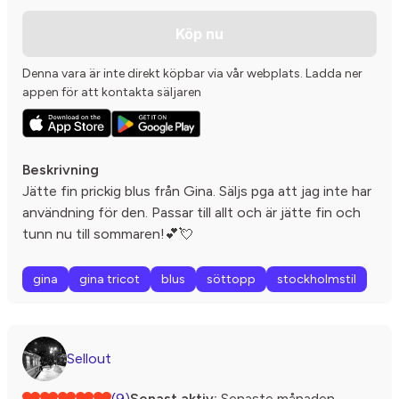
Köp nu
Denna vara är inte direkt köpbar via vår webplats. Ladda ner
appen för att kontakta säljaren
Beskrivning
Jätte fin prickig blus från Gina. Säljs pga att jag inte har
användning för den. Passar till allt och är jätte fin och
tunn nu till sommaren!💕💘
gina
gina tricot
blus
söttopp
stockholmstil
Sellout
(9)
Senast aktiv:
Senaste månaden