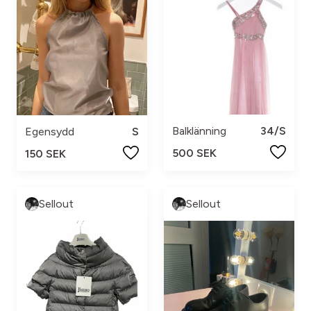
Balklänning
34/S
Egensydd
S
500 SEK
150 SEK
Sellout
Sellout