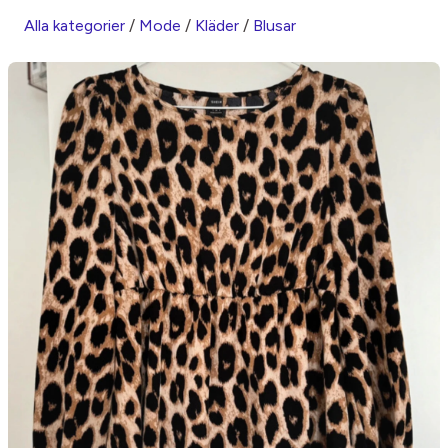
Alla kategorier
/
Mode
/
Kläder
/
Blusar