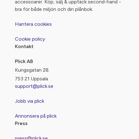
accessoarer. Köp, sälj & upptäck second-hand -
bra för både miljön och din plånbok.
Hantera cookies
Cookie policy
Kontakt
Plick AB
Kungsgatan 28
753 21 Uppsala
support@plick.se
Jobb via plick
Annonsera på plick
Press
press@plick.se