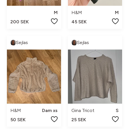
M
H&M
M
200 SEK
45 SEK
Sejlas
Sejlas
H&M
Dam xs
Gina Tricot
S
50 SEK
25 SEK