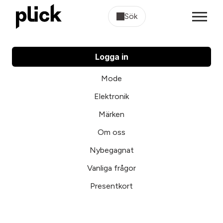
Sök
Logga in
Mode
Elektronik
Märken
Om oss
Nybegagnat
Vanliga frågor
Presentkort