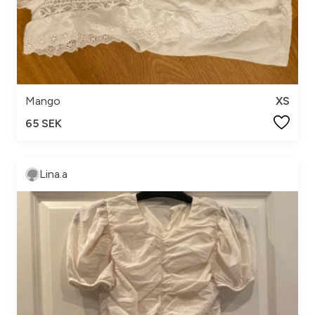
Mango
XS
65 SEK
Lina.a