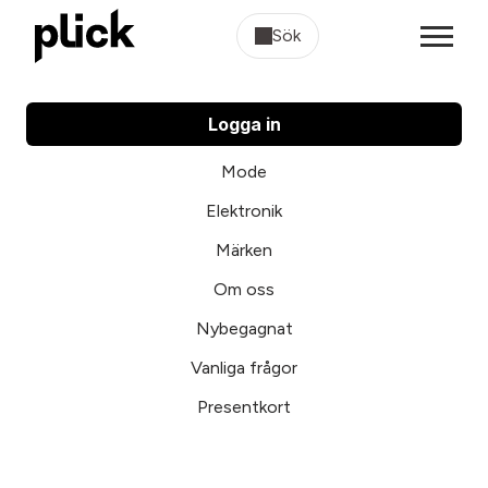
Sök
Logga in
Mode
Elektronik
Märken
Om oss
Nybegagnat
Vanliga frågor
Presentkort