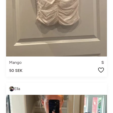
Mango
S
50 SEK
Ella