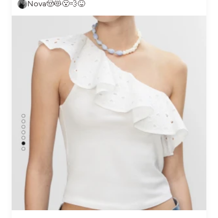
Nova🤠😻😮‍💨😝