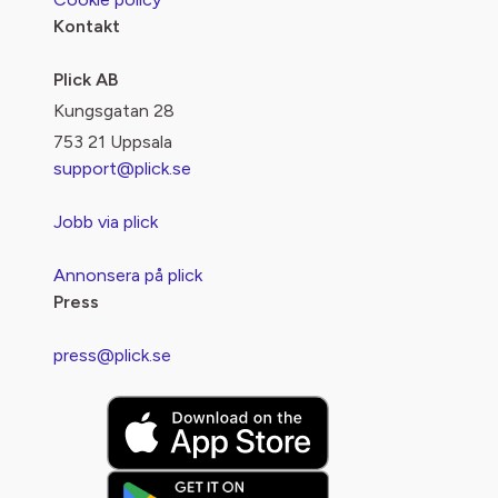
Kontakt
Plick AB
Kungsgatan 28
753 21 Uppsala
support@plick.se
Jobb via plick
Annonsera på plick
Press
press@plick.se