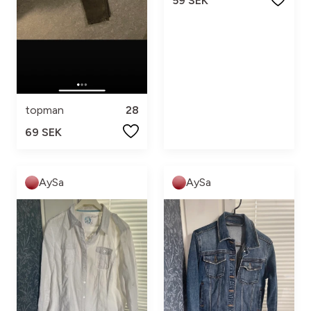
59 SEK
topman
28
69 SEK
AySa
AySa