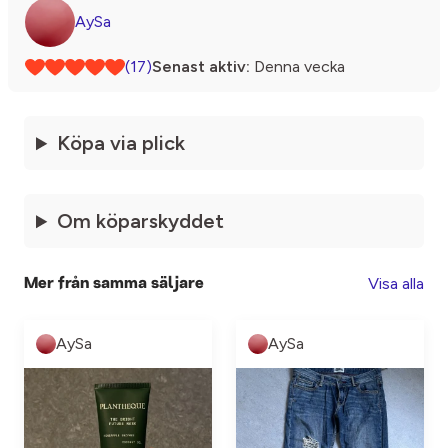
AySa
(17)
Senast aktiv:
Denna vecka
Köpa via plick
Om köparskyddet
Visa alla
Mer från samma säljare
AySa
AySa