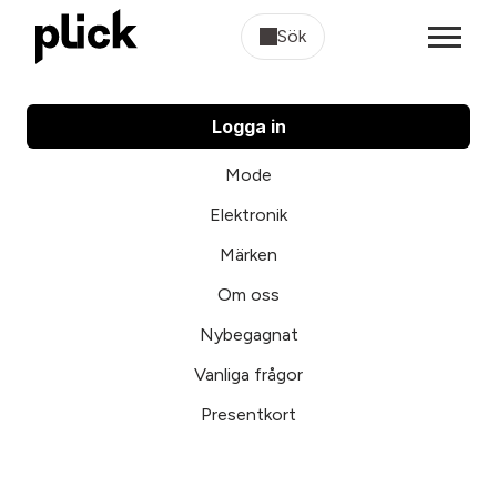
Sök
Logga in
Mode
Elektronik
Märken
Om oss
Nybegagnat
Vanliga frågor
Presentkort