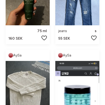
75 ml
jeans
s
160 SEK
55 SEK
AySa
AySa