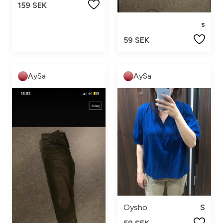
159 SEK
s
59 SEK
AySa
AySa
Oysho
S