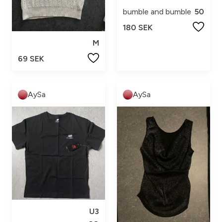
bumble and bumble
50
180 SEK
M
69 SEK
AySa
AySa
U3