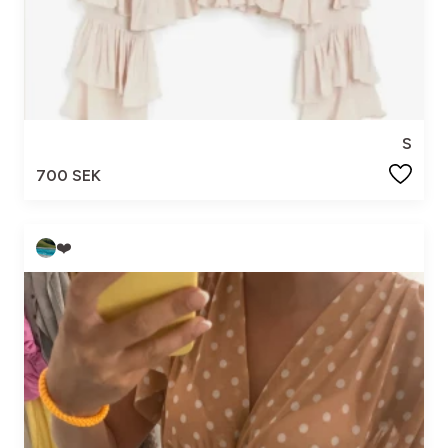
S
700 SEK
❤️