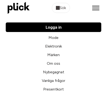
Sök
Logga in
Mode
Elektronik
Märken
Om oss
Nybegagnat
Vanliga frågor
Presentkort