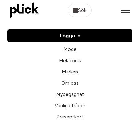
Sök
Logga in
Mode
Elektronik
Märken
Om oss
Nybegagnat
Vanliga frågor
Presentkort