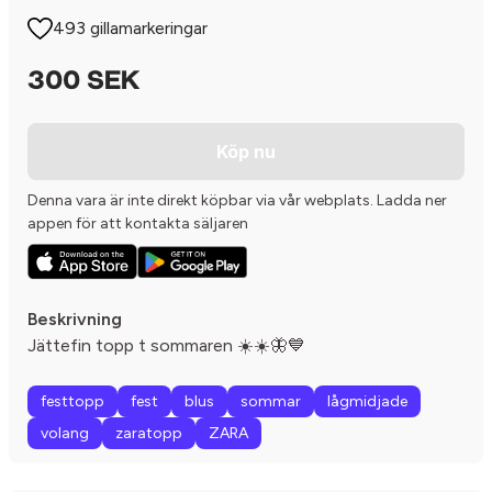
493 gillamarkeringar
300 SEK
Köp nu
Denna vara är inte direkt köpbar via vår webplats. Ladda ner
appen för att kontakta säljaren
Beskrivning
Jättefin topp t sommaren ☀️☀️🦋💙
festtopp
fest
blus
sommar
lågmidjade
volang
zaratopp
ZARA