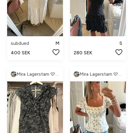
subdued
M
.
S
400 SEK
280 SEK
Mira Lagerstam 🩷💓💕💖
Mira Lagerstam 🩷💓💕💖