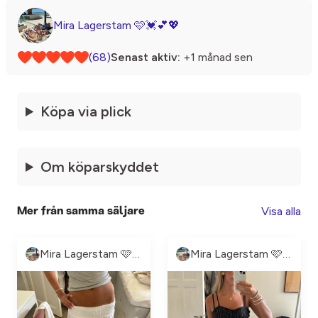
Mira Lagerstam 🩷💓💕💖
(68)
Senast aktiv:
+1 månad sen
Köpa via plick
Om köparskyddet
Visa alla
Mer från samma säljare
Mira Lagerstam 🩷💓💕💖
Mira Lagerstam 🩷💓💕💖