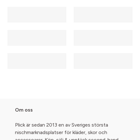
Om oss
Plick är sedan 2013 en av Sveriges största
nischmarknadsplatser för kläder, skor och
accessoarer. Köp, sälj & upptäck second-hand -