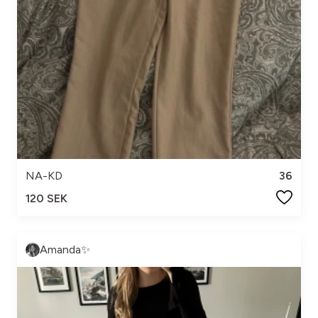
NA-KD
36
120 SEK
Amanda✨