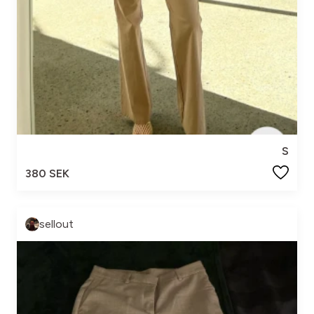
S
380 SEK
sellout