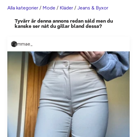
Alla kategorier
/
Mode
/
Kläder
/
Jeans & Byxor
Tyvärr är denna annons redan såld men du
kanske ser nåt du gillar bland dessa?
mmae_