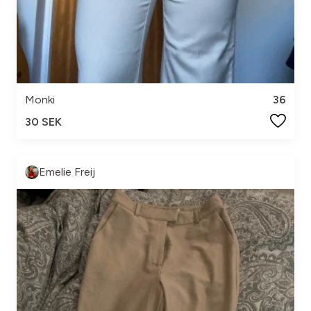
Monki
36
30 SEK
Emelie Freij