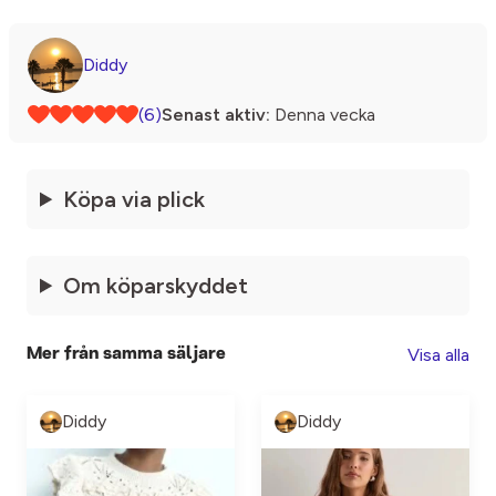
Diddy
(6)
Senast aktiv:
Denna vecka
Köpa via plick
Om köparskyddet
Visa alla
Mer från samma säljare
Diddy
Diddy