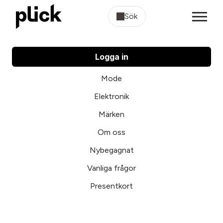
Sök
Logga in
Mode
Elektronik
Märken
Om oss
Nybegagnat
Vanliga frågor
Presentkort