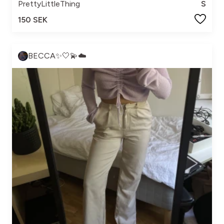
PrettyLittleThing
S
150 SEK
BECCA✨🤍💫☁️