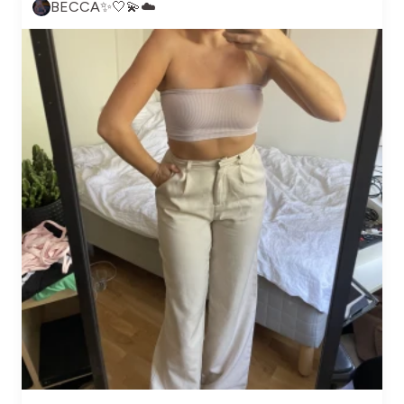
BECCA✨🤍💫☁️