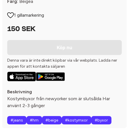
Färg:
Beigea
1 gillamarkering
150 SEK
Köp nu
Denna vara är inte direkt köpbar via vår webplats. Ladda ner
appen för att kontakta säljaren
Beskrivning
Kostymbyxor från newyorker som är slutsålda Har
använt 2-3 gånger
#jeans
#hm
#beige
#kostymxor
#byxor