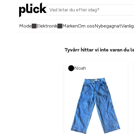
Mode
Elektronik
Märken
Om oss
Nybegagnat
Vanlig
Tyvärr hittar vi inte varan du l
Noah