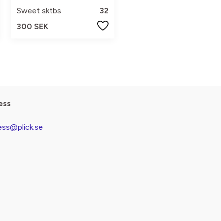
Sweet sktbs
32
300 SEK
ess
ess@plick.se