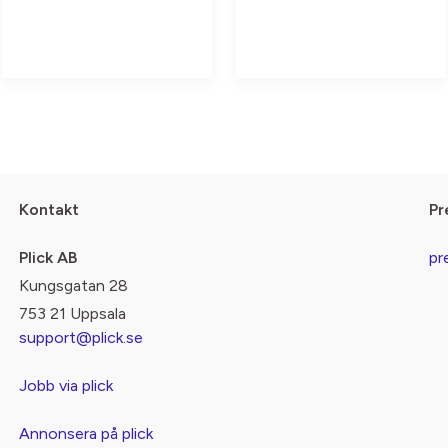
Kontakt
Pr
Plick AB
pr
Kungsgatan 28
753 21 Uppsala
support@plick.se
Jobb via plick
Annonsera på plick