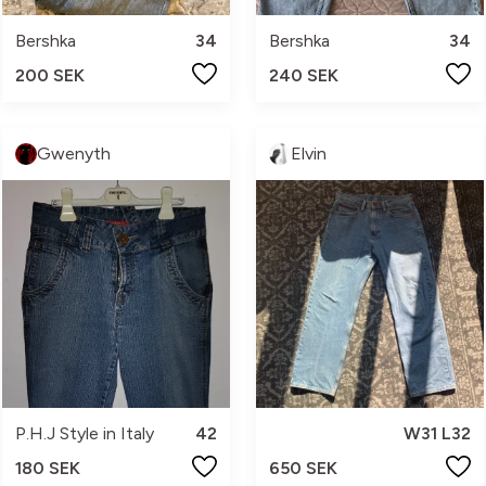
Bershka
34
Bershka
34
200 SEK
240 SEK
Gwenyth
Elvin
P.H.J Style in Italy
42
W31 L32
180 SEK
650 SEK