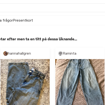
a frågor
Presentkort
etar efter men ta en titt på dessa liknande...
hannahallgren
Raminta