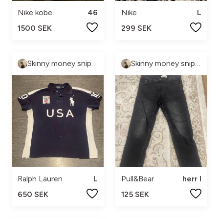
Nike kobe
46
Nike
L
1500 SEK
299 SEK
Skinny money sniper
Skinny money sniper
Ralph Lauren
L
Pull&Bear
herr l
650 SEK
125 SEK