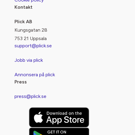
Kontakt
Plick AB
Kungsgatan 28
753 21 Uppsala
support@plick.se
Jobb via plick
Annonsera på plick
Press
press@plick.se