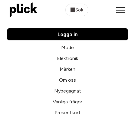
Sök
Logga in
Mode
Elektronik
Märken
Om oss
Nybegagnat
Vanliga frågor
Presentkort