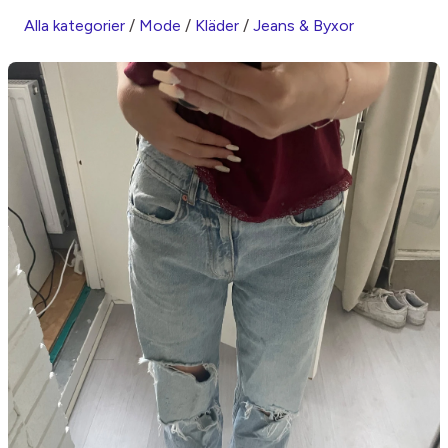
Alla kategorier
/
Mode
/
Kläder
/
Jeans & Byxor