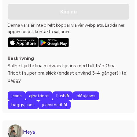
Köp nu
Denna vara är inte direkt köpbar via vår webplats. Ladda ner
appen för att kontakta säljaren
Beskrivning
Sällhet jättefina midwaist jeans med hål från Gina
Tricot i super bra skick (endast använd 3-4 gånger) lite
baggy
jeans
ginatricot
ljusblå
blåajeans
baggyjeans
jeansmedhål
Meya