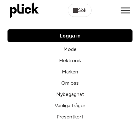
Sök
Logga in
Mode
Elektronik
Märken
Om oss
Nybegagnat
Vanliga frågor
Presentkort