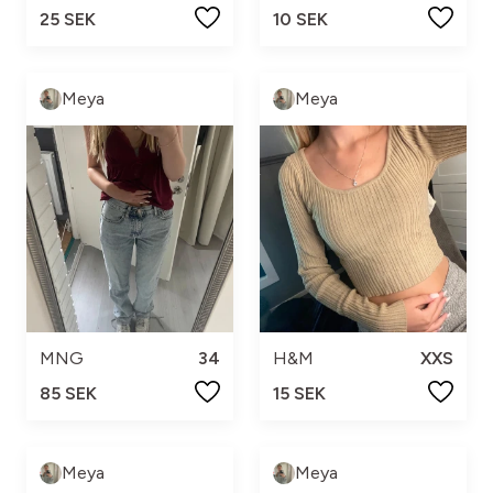
25 SEK
10 SEK
Meya
Meya
MNG
34
H&M
XXS
85 SEK
15 SEK
Meya
Meya