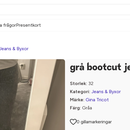
a frågor
Presentkort
Jeans & Byxor
grå bootcut j
Storlek:
32
Kategori:
Jeans & Byxor
Märke:
Gina Tricot
Färg:
Gråa
0 gillamarkeringar