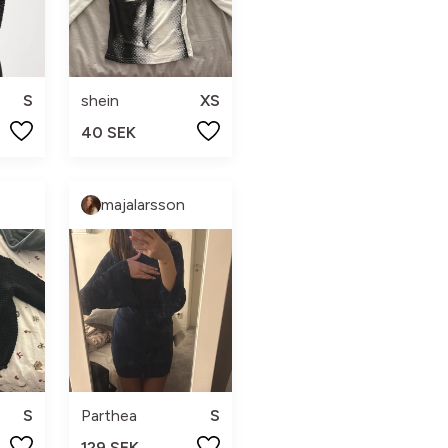
S
shein
XS
40 SEK
majalarsson
S
Parthea
S
129 SEK