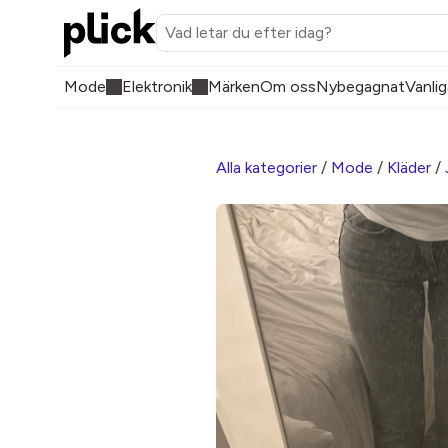
Mode
Elektronik
Märken
Om oss
Nybegagnat
Vanlig
Alla kategorier
/
Mode
/
Kläder
/