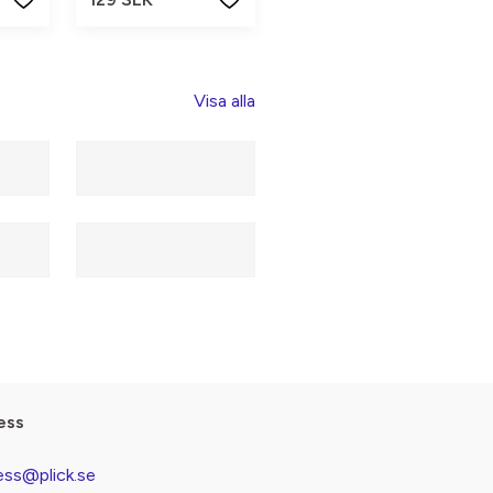
Visa alla
ess
ess@plick.se