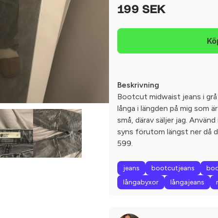
199 SEK
Beskrivning
Bootcut midwaist jeans i grå 
långa i längden på mig som är 
små, därav säljer jag. Använ
syns förutom längst ner då det
599.
jeans
bootcutjeans
boo
långabyxor
långajeans