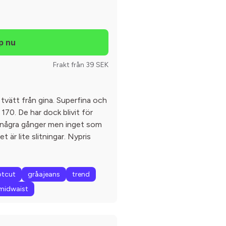
Frakt från 39 SEK
tvätt från gina. Superfina och
170. De har dock blivit för
d några gånger men inget som
 är lite slitningar. Nypris
tcut
gråajeans
trend
midwaist