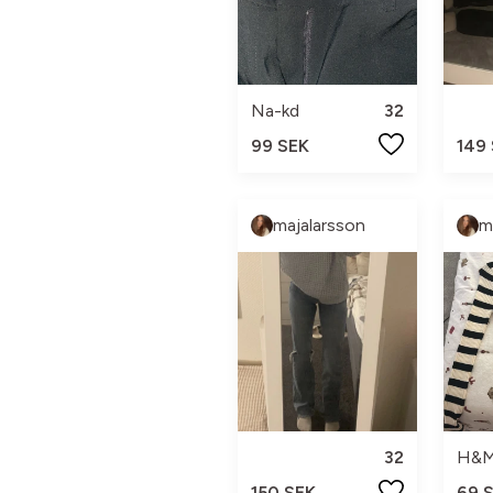
Na-kd
32
99 SEK
149
majalarsson
m
32
H&
150 SEK
69 