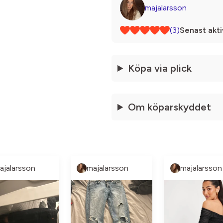
majalarsson
(3)
Senast akti
Köpa via plick
Om köparskyddet
ajalarsson
majalarsson
majalarsson