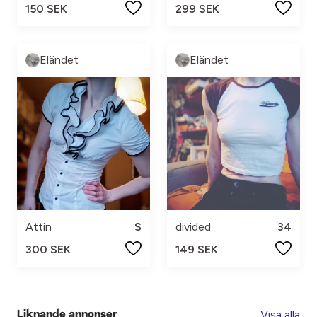
150 SEK
299 SEK
Eländet
Eländet
Attin
S
divided
34
300 SEK
149 SEK
Visa alla
Liknande annonser