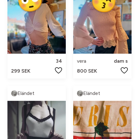
34
vera
dam s
299 SEK
800 SEK
Eländet
Eländet