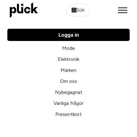
Sök
Logga in
Mode
Elektronik
Märken
Om oss
Nybegagnat
Vanliga frågor
Presentkort