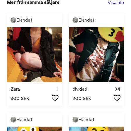
Visa alla
Mer från samma säljare
Eländet
Eländet
Zara
l
divided
34
300 SEK
200 SEK
Eländet
Eländet