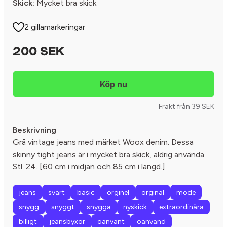
Skick:
Mycket bra skick
2 gillamarkeringar
200 SEK
Frakt från 39 SEK
Beskrivning
Grå vintage jeans med märket Woox denim. Dessa
skinny tight jeans är i mycket bra skick, aldrig använda.
Stl. 24. [60 cm i midjan och 85 cm i längd.]
jeans
svart
basic
orginel
orginal
mode
snygg
snyggt
snygga
nyskick
extraordinära
billigt
jeansbyxor
oanvänt
oanvänd