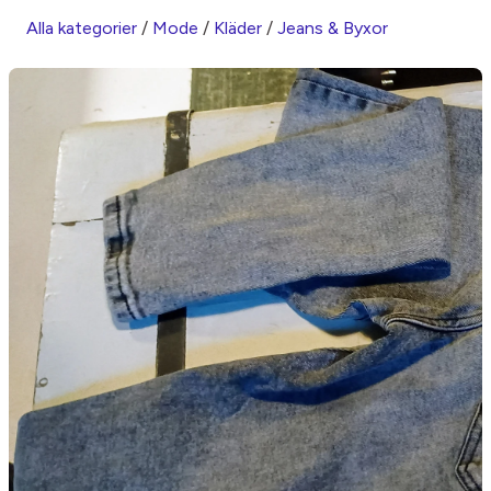
Alla kategorier
/
Mode
/
Kläder
/
Jeans & Byxor