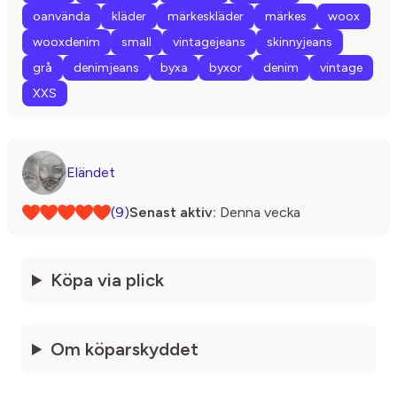
oanvända
kläder
märkeskläder
märkes
woox
wooxdenim
small
vintagejeans
skinnyjeans
grå
denimjeans
byxa
byxor
denim
vintage
XXS
Eländet
(9)
Senast aktiv:
Denna vecka
Köpa via plick
Om köparskyddet