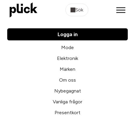
Sök
Logga in
Mode
Elektronik
Märken
Om oss
Nybegagnat
Vanliga frågor
Presentkort