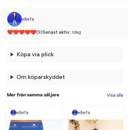
elliefa
(9)
Senast aktiv:
Idag
Köpa via plick
Om köparskyddet
Visa alla
Mer från samma säljare
elliefa
elliefa