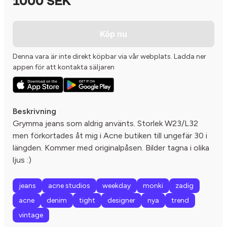
1000 SEK
Köp nu
Denna vara är inte direkt köpbar via vår webplats. Ladda ner
appen för att kontakta säljaren
Beskrivning
Grymma jeans som aldrig använts. Storlek W23/L32
men förkortades åt mig i Acne butiken till ungefär 30 i
längden. Kommer med originalpåsen. Bilder tagna i olika
ljus :)
jeans
acne studios
weekday
monki
zadig
acne
denim
tight
designer
nya
trend
vintage