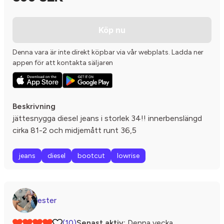
Köp nu
Denna vara är inte direkt köpbar via vår webplats. Ladda ner
appen för att kontakta säljaren
Beskrivning
jättesnygga diesel jeans i storlek 34!! innerbenslängd
cirka 81-2 och midjemått runt 36,5
jeans
diesel
bootcut
lowrise
ester
(10)
Senast aktiv:
Denna vecka