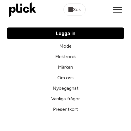
Sök
Logga in
Mode
Elektronik
Märken
Om oss
Nybegagnat
Vanliga frågor
Presentkort