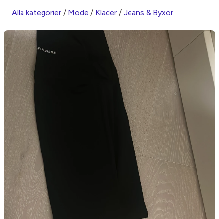
Alla kategorier
/
Mode
/
Kläder
/
Jeans & Byxor