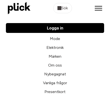
Sök
Logga in
Mode
Elektronik
Märken
Om oss
Nybegagnat
Vanliga frågor
Presentkort