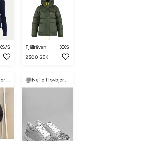
XS/S
Fjällräven
XXS
2500 SEK
Nellie Hovbjer Knutsson
Nellie Hovbjer Knutsson