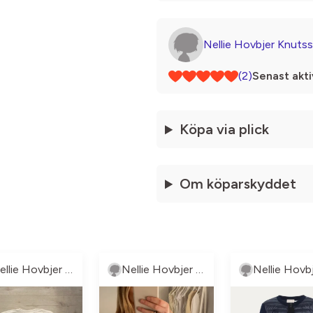
Nellie Hovbjer Knuts
(2)
Senast akti
Köpa via plick
Om köparskyddet
Nellie Hovbjer Knutsson
Nellie Hovbjer Knutsson