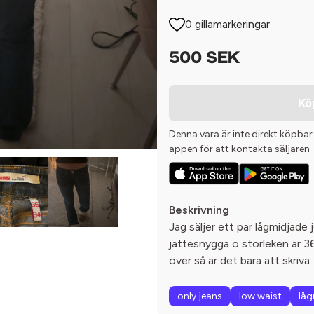
0 gillamarkeringar
500 SEK
Kö
Denna vara är inte direkt köpbar
appen för att kontakta säljaren
Beskrivning
Jag säljer ett par lågmidjade 
jättesnygga o storleken är 3
över så är det bara att skriva
only jeans
low waist
låg