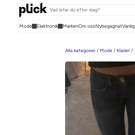
Mode
Elektronik
Märken
Om oss
Nybegagnat
Vanlig
Alla kategorier
/
Mode
/
Kläder
/