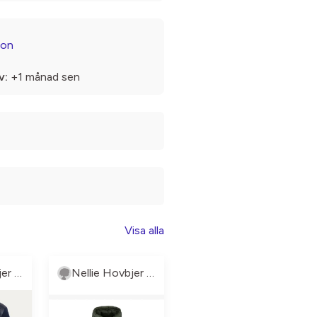
son
v:
+1 månad sen
Visa alla
Nellie Hovbjer Knutsson
Nellie Hovbjer Knutsson