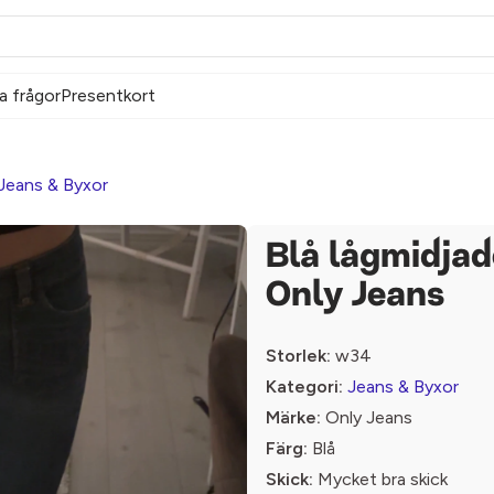
a frågor
Presentkort
Jeans & Byxor
Blå lågmidjad
Only Jeans
Storlek:
w34
Kategori:
Jeans & Byxor
Märke:
Only Jeans
Färg:
Blå
Skick:
Mycket bra skick