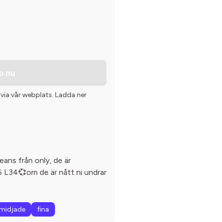
p nu
 via vår webplats. Ladda ner
jeans från only, de är
6 L34💞om de är nått ni undrar
midjade
fina