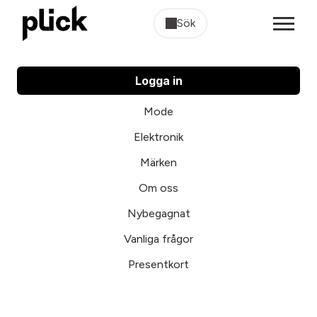
Sök
Logga in
Mode
Elektronik
Märken
Om oss
Nybegagnat
Vanliga frågor
Presentkort