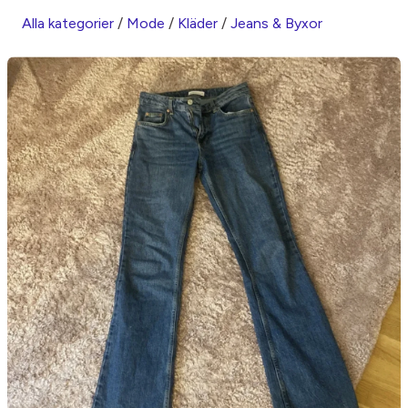
Alla kategorier
/
Mode
/
Kläder
/
Jeans & Byxor