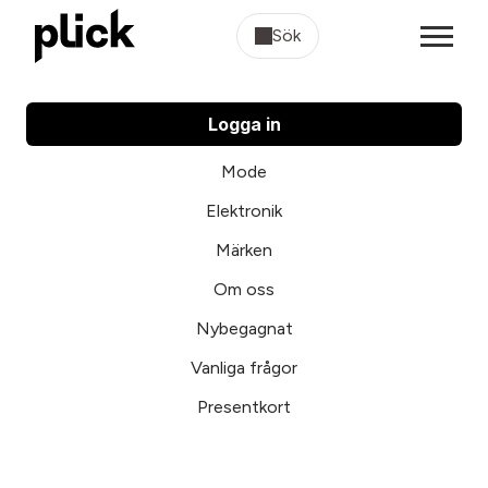
Sök
Logga in
Mode
Elektronik
Märken
Om oss
Nybegagnat
Vanliga frågor
Presentkort