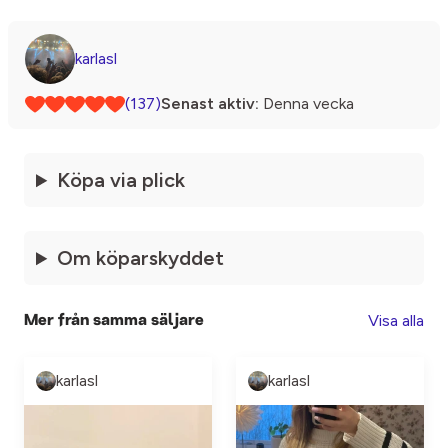
karlasl
(137)
Senast aktiv:
Denna vecka
Köpa via plick
Om köparskyddet
Visa alla
Mer från samma säljare
karlasl
karlasl