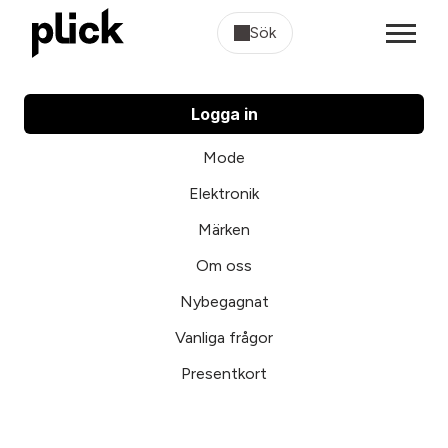
Sök
Logga in
Mode
Elektronik
Märken
Om oss
Nybegagnat
Vanliga frågor
Presentkort