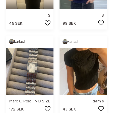
S
S
45 SEK
99 SEK
karlasl
karlasl
Marc O’Polo
NO SIZE
dam s
172 SEK
43 SEK