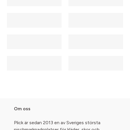
Om oss
Plick är sedan 2013 en av Sveriges största
nischmarknadsplatser för kläder, skor och