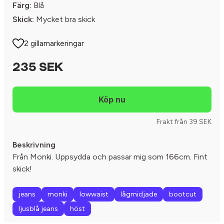
Färg:
Blå
Skick:
Mycket bra skick
2 gillamarkeringar
235 SEK
Frakt från 39 SEK
Beskrivning
Från Monki. Uppsydda och passar mig som 166cm. Fint
skick!
jeans
monki
lowwaist
lågmidjade
bootcut
ljusblå jeans
höst