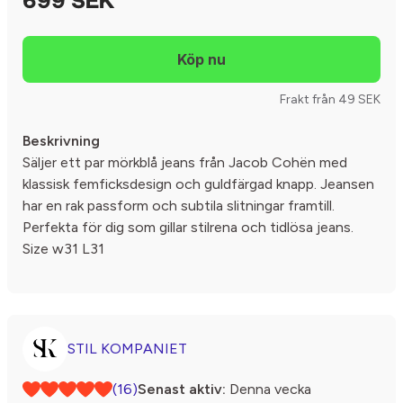
699 SEK
Frakt från 49 SEK
Beskrivning
Säljer ett par mörkblå jeans från Jacob Cohën med
klassisk femficksdesign och guldfärgad knapp. Jeansen
har en rak passform och subtila slitningar framtill.
Perfekta för dig som gillar stilrena och tidlösa jeans.
Size w31 L31
STIL KOMPANIET
(16)
Senast aktiv:
Denna vecka