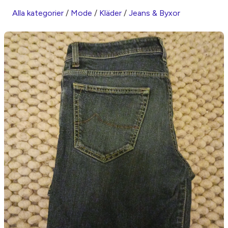
Alla kategorier
/
Mode
/
Kläder
/
Jeans & Byxor