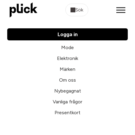
Sök
Logga in
Mode
Elektronik
Märken
Om oss
Nybegagnat
Vanliga frågor
Presentkort