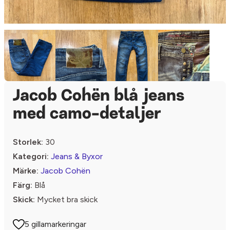
Jacob Cohën blå jeans
med camo-detaljer
Storlek:
30
Kategori:
Jeans & Byxor
Märke:
Jacob Cohën
Färg:
Blå
Skick:
Mycket bra skick
5 gillamarkeringar