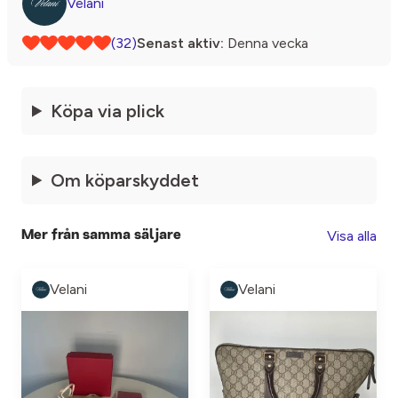
Velani
(32)
Senast aktiv:
Denna vecka
Köpa via plick
Om köparskyddet
Visa alla
Mer från samma säljare
Velani
Velani