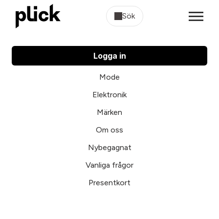
Sök
Logga in
Mode
Elektronik
Märken
Om oss
Nybegagnat
Vanliga frågor
Presentkort